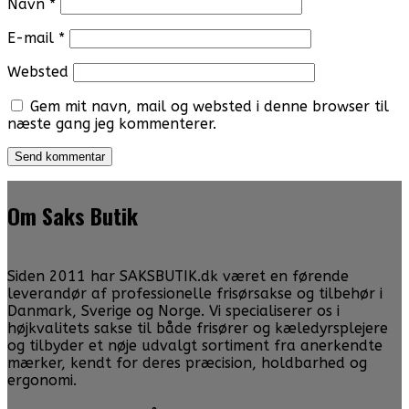
Navn
*
E-mail
*
Websted
Gem mit navn, mail og websted i denne browser til
næste gang jeg kommenterer.
Om Saks Butik
Siden 2011 har SAKSBUTIK.dk været en førende
leverandør af professionelle frisørsakse og tilbehør i
Danmark, Sverige og Norge. Vi specialiserer os i
højkvalitets sakse til både frisører og kæledyrsplejere
og tilbyder et nøje udvalgt sortiment fra anerkendte
mærker, kendt for deres præcision, holdbarhed og
ergonomi.