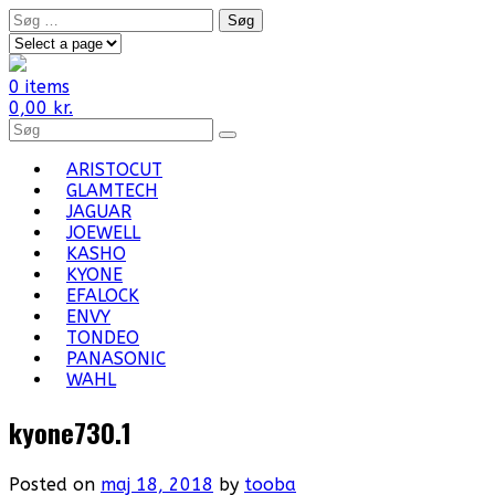
Skip
Søg
to
efter:
content
0 items
0,00
kr.
Search
for
Products:
ARISTOCUT
GLAMTECH
JAGUAR
JOEWELL
KASHO
KYONE
EFALOCK
ENVY
TONDEO
PANASONIC
WAHL
kyone730.1
Posted on
maj 18, 2018
by
tooba