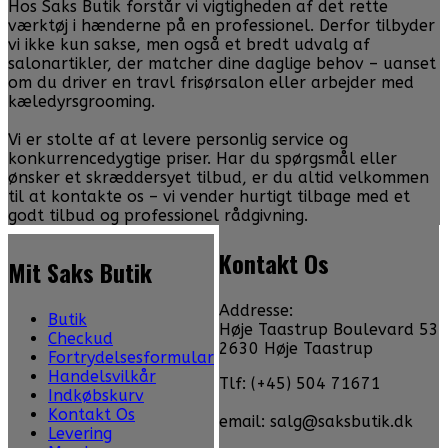
Hos Saks Butik forstår vi vigtigheden af det rette
værktøj i hænderne på en professionel. Derfor tilbyder
vi ikke kun sakse, men også et bredt udvalg af
salonartikler, der matcher dine daglige behov – uanset
om du driver en travl frisørsalon eller arbejder med
kæledyrsgrooming.
Vi er stolte af at levere personlig service og
konkurrencedygtige priser. Har du spørgsmål eller
ønsker et skræddersyet tilbud, er du altid velkommen
til at kontakte os – vi vender hurtigt tilbage med et
godt tilbud og professionel rådgivning.
Kontakt Os
Mit Saks Butik
Addresse:
Butik
Høje Taastrup Boulevard 53
Checkud
2630 Høje Taastrup
Fortrydelsesformular
Handelsvilkår
Tlf: (+45) 504 71671
Indkøbskurv
Kontakt Os
email: salg@saksbutik.dk
Levering