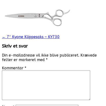
Post
←
7″ Kyone Klippesaks – KY730
navigation
Skriv et svar
Din e-mailadresse vil ikke blive publiceret.
Krævede
felter er markeret med
*
Kommentar
*