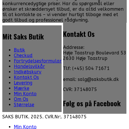
konkurrencedygtige priser. Har du spørgsmål eller
ønsker et skræddersyet tilbud, er du altid velkommen
til at kontakte os – vi vender hurtigt tilbage med et
godt tilbud og professionel rådgivning.
Kontakt Os
Mit Saks Butik
Addresse:
Butik
Høje Taastrup Boulevard 53
Checkud
2630 Høje Taastrup
Fortrydelsesformular
Handelsvilkår
Tlf: (+45) 504 71671
Indkøbskurv
Kontakt Os
email: salg@saksbutik.dk
Levering
Mærke
CVR: 37148075
Min Konto
Om Os
Følg os på Facebook
Størrelse
SAKS BUTIK. 2025. CVR.Nr:. 37148075
Min Konto