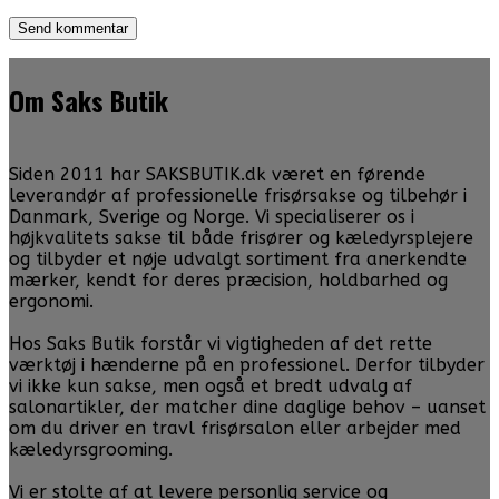
Om Saks Butik
Siden 2011 har SAKSBUTIK.dk været en førende
leverandør af professionelle frisørsakse og tilbehør i
Danmark, Sverige og Norge. Vi specialiserer os i
højkvalitets sakse til både frisører og kæledyrsplejere
og tilbyder et nøje udvalgt sortiment fra anerkendte
mærker, kendt for deres præcision, holdbarhed og
ergonomi.
Hos Saks Butik forstår vi vigtigheden af det rette
værktøj i hænderne på en professionel. Derfor tilbyder
vi ikke kun sakse, men også et bredt udvalg af
salonartikler, der matcher dine daglige behov – uanset
om du driver en travl frisørsalon eller arbejder med
kæledyrsgrooming.
Vi er stolte af at levere personlig service og