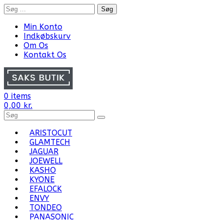
Skip
Søg
to
efter:
content
Min Konto
Indkøbskurv
Om Os
Kontakt Os
0 items
0,00
kr.
Search
for
Products:
ARISTOCUT
GLAMTECH
JAGUAR
JOEWELL
KASHO
KYONE
EFALOCK
ENVY
TONDEO
PANASONIC