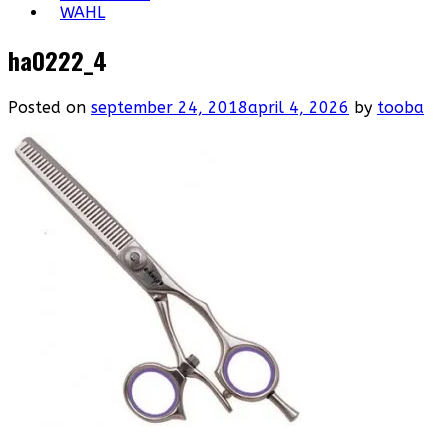
WAHL
ha0222_4
Posted on
september 24, 2018
april 4, 2026
by
tooba