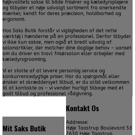
højkvalitets sakse til både frisører og kæledyrsplejere
og tilbyder et nøje udvalgt sortiment fra anerkendte
mærker, kendt for deres præcision, holdbarhed og
ergonomi.
Hos Saks Butik forstår vi vigtigheden af det rette
værktøj i hænderne på en professionel. Derfor tilbyder
vi ikke kun sakse, men også et bredt udvalg af
salonartikler, der matcher dine daglige behov – uanset
om du driver en travl frisørsalon eller arbejder med
kæledyrsgrooming.
Vi er stolte af at levere personlig service og
konkurrencedygtige priser. Har du spørgsmål eller
ønsker et skræddersyet tilbud, er du altid velkommen
til at kontakte os – vi vender hurtigt tilbage med et
godt tilbud og professionel rådgivning.
Kontakt Os
Addresse:
Mit Saks Butik
Høje Taastrup Boulevard 53
2630 Høje Taastrup