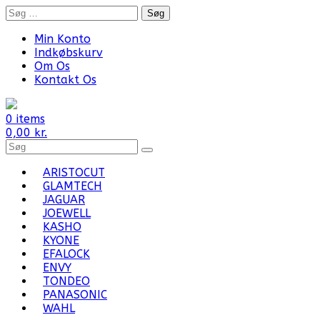
Skip
Søg
to
efter:
content
Min Konto
Indkøbskurv
Om Os
Kontakt Os
0 items
0,00
kr.
Search
for
Products:
ARISTOCUT
GLAMTECH
JAGUAR
JOEWELL
KASHO
KYONE
EFALOCK
ENVY
TONDEO
PANASONIC
WAHL