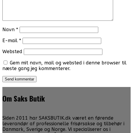
Navn
*
E-mail
*
Websted
Gem mit navn, mail og websted i denne browser til
næste gang jeg kommenterer.
Om Saks Butik
Siden 2011 har SAKSBUTIK.dk været en førende
leverandør af professionelle frisørsakse og tilbehør i
Danmark, Sverige og Norge. Vi specialiserer os i