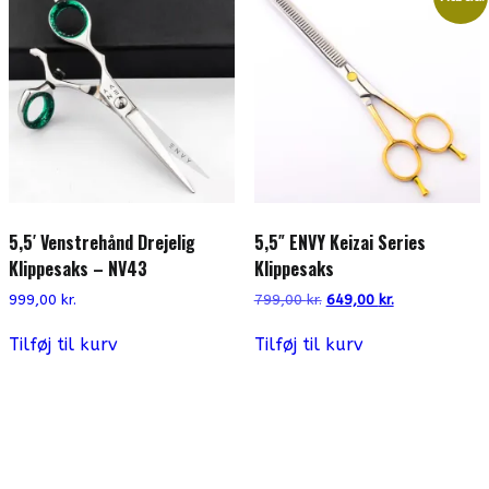
vælges
på
varesiden
5,5′ Venstrehånd Drejelig
5,5″ ENVY Keizai Series
Klippesaks – NV43
Klippesaks
Den
Den
999,00
kr.
799,00
kr.
649,00
kr.
oprindelige
aktuelle
pris
pris
Tilføj til kurv
Tilføj til kurv
var:
er:
799,00 kr..
649,00 kr..