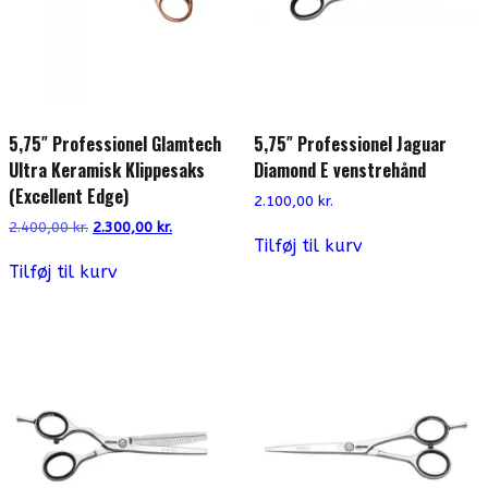
5,75″ Professionel Glamtech
5,75″ Professionel Jaguar
Ultra Keramisk Klippesaks
Diamond E venstrehånd
(Excellent Edge)
2.100,00
kr.
Den
Den
2.400,00
kr.
2.300,00
kr.
Tilføj til kurv
oprindelige
aktuelle
pris
pris
Tilføj til kurv
var:
er:
2.400,00 kr..
2.300,00 kr..