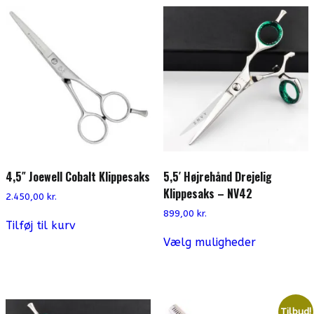
4,5″ Joewell Cobalt Klippesaks
5,5′ Højrehånd Drejelig
Klippesaks – NV42
2.450,00
kr.
899,00
kr.
Tilføj til kurv
Dette
Vælg muligheder
vare
har
flere
varianter.
Mulighede
kan
Tilbud!