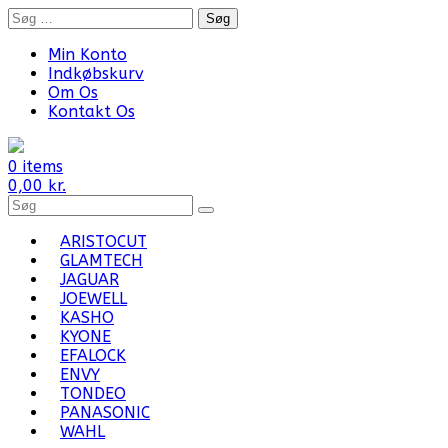
Skip
Søg
to
efter:
content
Min Konto
Indkøbskurv
Om Os
Kontakt Os
0 items
0,00
kr.
Search
for
Products:
ARISTOCUT
GLAMTECH
JAGUAR
JOEWELL
KASHO
KYONE
EFALOCK
ENVY
TONDEO
PANASONIC
WAHL