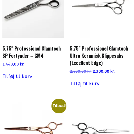
5,75″ Professionel Glamtech
5,75″ Professionel Glamtech
SP Fortynder – GM4
Ultra Keramisk Klippesaks
(Excellent Edge)
1.440,00
kr.
Den
Den
2.400,00
kr.
2.300,00
kr.
Tilføj til kurv
oprindelige
aktuelle
pris
pris
Tilføj til kurv
var:
er:
2.400,00 kr..
2.300,00 kr
Tilbud!