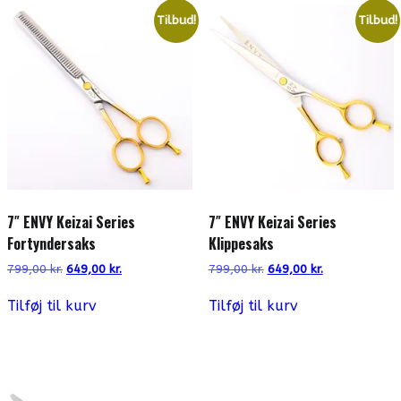
Tilbud!
Tilbud!
7″ ENVY Keizai Series
7″ ENVY Keizai Series
Fortyndersaks
Klippesaks
Den
Den
Den
Den
799,00
kr.
649,00
kr.
799,00
kr.
649,00
kr.
oprindelige
aktuelle
oprindelige
aktuelle
pris
pris
pris
pris
Tilføj til kurv
Tilføj til kurv
var:
er:
var:
er:
799,00 kr..
649,00 kr..
799,00 kr..
649,00 kr..