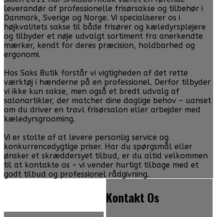
leverandør af professionelle frisørsakse og tilbehør i
Danmark, Sverige og Norge. Vi specialiserer os i
højkvalitets sakse til både frisører og kæledyrsplejere
og tilbyder et nøje udvalgt sortiment fra anerkendte
mærker, kendt for deres præcision, holdbarhed og
ergonomi.
Hos Saks Butik forstår vi vigtigheden af det rette
værktøj i hænderne på en professionel. Derfor tilbyder
vi ikke kun sakse, men også et bredt udvalg af
salonartikler, der matcher dine daglige behov – uanset
om du driver en travl frisørsalon eller arbejder med
kæledyrsgrooming.
Vi er stolte af at levere personlig service og
konkurrencedygtige priser. Har du spørgsmål eller
ønsker et skræddersyet tilbud, er du altid velkommen
til at kontakte os – vi vender hurtigt tilbage med et
godt tilbud og professionel rådgivning.
Kontakt Os