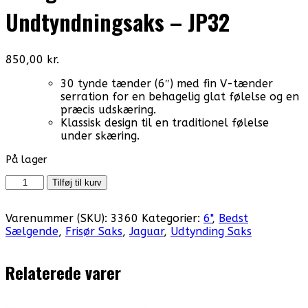
Undtyndningsaks – JP32
850,00
kr.
30 tynde tænder (6″) med fin V-tænder
serration for en behagelig glat følelse og en
præcis udskæring.
Klassisk design til en traditionel følelse
under skæring.
På lager
6'
Tilføj til kurv
Jaguar
Satin
Varenummer (SKU):
3360
Kategorier:
6"
,
Bedst
Dobbelt
Sælgende
,
Frisør Saks
,
Jaguar
,
Udtynding Saks
Undtyndningsaks
-
JP32
Relaterede varer
antal