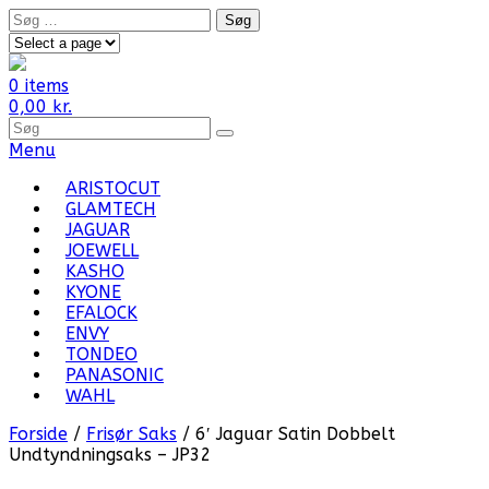
Skip
Søg
to
efter:
content
0 items
0,00
kr.
Search
for
Menu
Products:
ARISTOCUT
GLAMTECH
JAGUAR
JOEWELL
KASHO
KYONE
EFALOCK
ENVY
TONDEO
PANASONIC
WAHL
Forside
/
Frisør Saks
/ 6′ Jaguar Satin Dobbelt
Undtyndningsaks – JP32