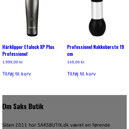
Hårklipper Efalock XP Plus
Professionel Nakkebørste 19
Professionel
cm
1.999,00
kr.
149,00
kr.
Tilføj til kurv
Tilføj til kurv
Om Saks Butik
Siden 2011 har SAKSBUTIK.dk været en førende