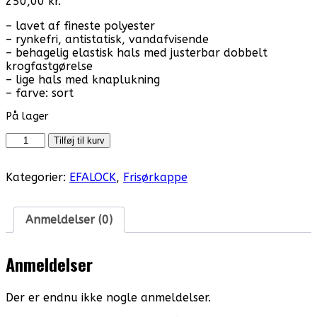
250,00
kr.
– lavet af fineste polyester
– rynkefri, antistatisk, vandafvisende
– behagelig elastisk hals med justerbar dobbelt
krogfastgørelse
– lige hals med knaplukning
– farve: sort
På lager
Kappe
Tilføj til kurv
Efalock
Perfect
Kategorier:
EFALOCK
,
Frisørkappe
Touch
antal
Anmeldelser (0)
Anmeldelser
Der er endnu ikke nogle anmeldelser.