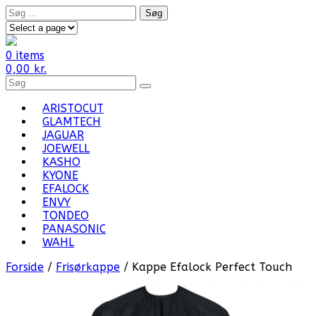
Skip
Søg
to
efter:
content
0 items
0,00
kr.
Search
for
Products:
ARISTOCUT
GLAMTECH
JAGUAR
JOEWELL
KASHO
KYONE
EFALOCK
ENVY
TONDEO
PANASONIC
WAHL
Forside
/
Frisørkappe
/ Kappe Efalock Perfect Touch