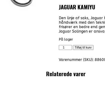
JAGUAR KAMIYU
Den linje af saks, Jaguar
håndværk med den teknis
frisører en bedre end gen
Jaguar Solingen er ansvar
På lager
Professionel
Tilføj til kurv
Jaguar
6"
Varenummer (SKU):
8860
Kamiyu
T33
Udtyndingsaks
Relaterede varer
-
JP22
antal