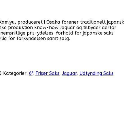
 Kamiyu, produceret i Osaka forener traditionelt japansk
ke produktion know-how Jaguar og tilbyder derfor
nemsnitlige pris-ydelses-forhold for japanske saks.
lig for forkyndelsen samt salg.
0
Kategorier:
6"
,
Frisør Saks
,
Jaguar
,
Udtynding Saks