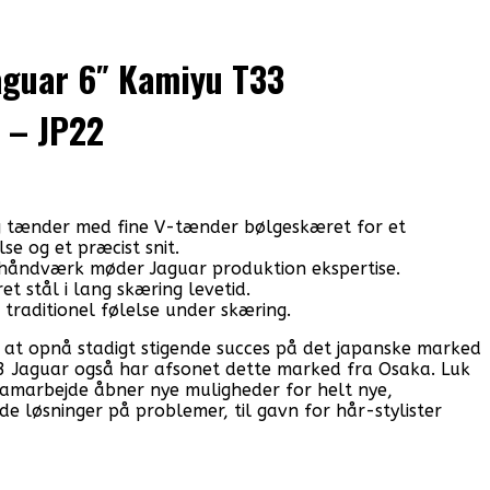
aguar 6″ Kamiyu T33
 – JP22
g tænder med fine V-tænder bølgeskæret for et
se og et præcist snit.
 håndværk møder Jaguar produktion ekspertise.
et stål i lang skæring levetid.
n traditionel følelse under skæring.
t at opnå stadigt stigende succes på det japanske marked
003 Jaguar også har afsonet dette marked fra Osaka. Luk
samarbejde åbner nye muligheder for helt nye,
e løsninger på problemer, til gavn for hår-stylister