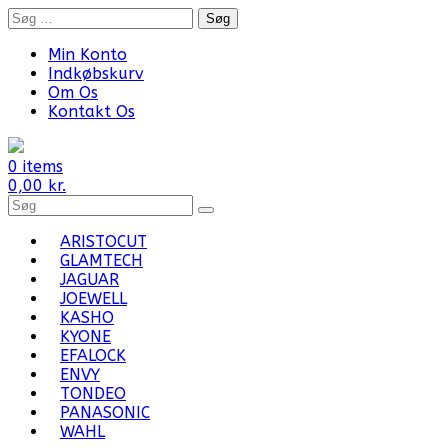
Skip
Søg
to
efter:
content
Min Konto
Indkøbskurv
Om Os
Kontakt Os
0 items
0,00
kr.
Search
for
Products:
ARISTOCUT
GLAMTECH
JAGUAR
JOEWELL
KASHO
KYONE
EFALOCK
ENVY
TONDEO
PANASONIC
WAHL