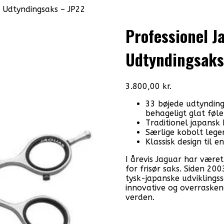
 Udtyndingsaks – JP22
Professionel J
Udtyndingsaks
3.800,00
kr.
33 bøjede udtyndin
behageligt glat følel
Traditionel japansk
Særlige kobolt leger
Klassisk design til e
I årevis Jaguar har være
for frisør saks. Siden 2
tysk-japanske udviklings
innovative og overraskend
verden.