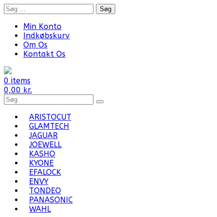
Skip
Søg
to
efter:
content
Min Konto
Indkøbskurv
Om Os
Kontakt Os
0 items
0,00
kr.
Search
for
Products:
ARISTOCUT
GLAMTECH
JAGUAR
JOEWELL
KASHO
KYONE
EFALOCK
ENVY
TONDEO
PANASONIC
WAHL