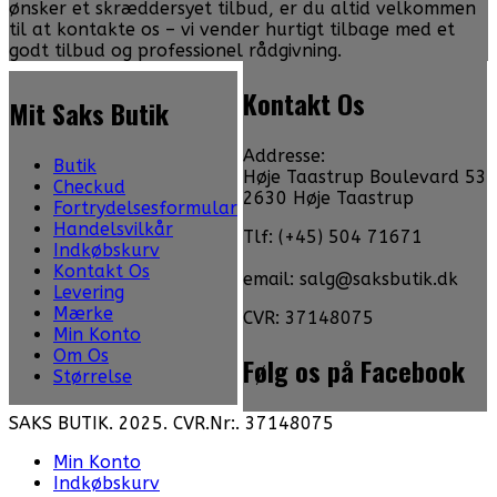
ønsker et skræddersyet tilbud, er du altid velkommen
til at kontakte os – vi vender hurtigt tilbage med et
godt tilbud og professionel rådgivning.
Kontakt Os
Mit Saks Butik
Addresse:
Butik
Høje Taastrup Boulevard 53
Checkud
2630 Høje Taastrup
Fortrydelsesformular
Handelsvilkår
Tlf: (+45) 504 71671
Indkøbskurv
Kontakt Os
email: salg@saksbutik.dk
Levering
Mærke
CVR: 37148075
Min Konto
Om Os
Følg os på Facebook
Størrelse
SAKS BUTIK. 2025. CVR.Nr:. 37148075
Min Konto
Indkøbskurv