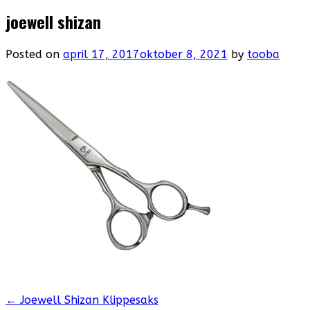
joewell shizan
Posted on
april 17, 2017
oktober 8, 2021
by
tooba
Post
←
Joewell Shizan Klippesaks