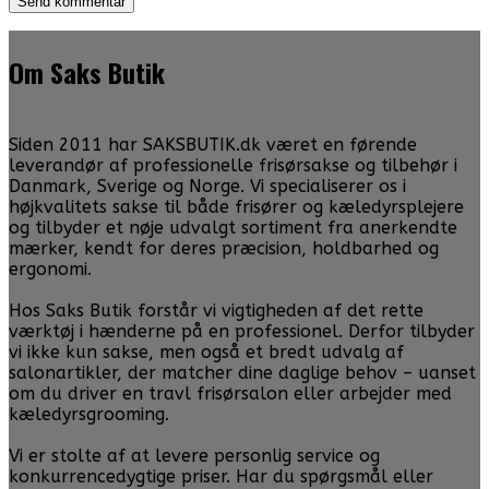
Om Saks Butik
Siden 2011 har SAKSBUTIK.dk været en førende
leverandør af professionelle frisørsakse og tilbehør i
Danmark, Sverige og Norge. Vi specialiserer os i
højkvalitets sakse til både frisører og kæledyrsplejere
og tilbyder et nøje udvalgt sortiment fra anerkendte
mærker, kendt for deres præcision, holdbarhed og
ergonomi.
Hos Saks Butik forstår vi vigtigheden af det rette
værktøj i hænderne på en professionel. Derfor tilbyder
vi ikke kun sakse, men også et bredt udvalg af
salonartikler, der matcher dine daglige behov – uanset
om du driver en travl frisørsalon eller arbejder med
kæledyrsgrooming.
Vi er stolte af at levere personlig service og
konkurrencedygtige priser. Har du spørgsmål eller