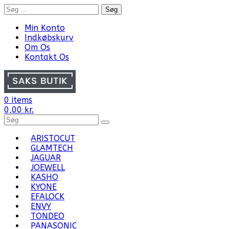
Skip
Søg
to
efter:
content
Min Konto
Indkøbskurv
Om Os
Kontakt Os
0 items
0,00
kr.
Search
for
Products:
ARISTOCUT
GLAMTECH
JAGUAR
JOEWELL
KASHO
KYONE
EFALOCK
ENVY
TONDEO
PANASONIC