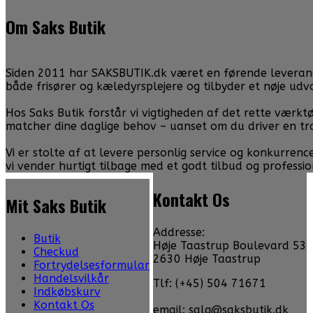
Om Saks Butik
Siden 2011 har SAKSBUTIK.dk været en førende leverandør 
både frisører og kæledyrsplejere og tilbyder et nøje ud
Hos Saks Butik forstår vi vigtigheden af det rette værktø
matcher dine daglige behov – uanset om du driver en tr
Vi er stolte af at levere personlig service og konkurren
vi vender hurtigt tilbage med et godt tilbud og professio
Kontakt Os
Mit Saks Butik
Addresse:
Butik
Høje Taastrup Boulevard 53
Checkud
2630 Høje Taastrup
Fortrydelsesformular
Handelsvilkår
Tlf: (+45) 504 71671
Indkøbskurv
Kontakt Os
email: salg@saksbutik.dk