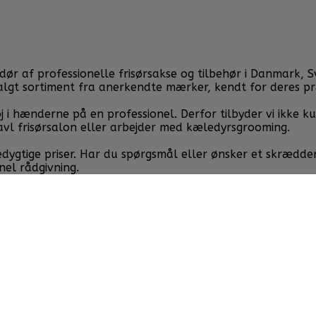
af professionelle frisørsakse og tilbehør i Danmark, Sveri
valgt sortiment fra anerkendte mærker, kendt for deres p
j i hænderne på en professionel. Derfor tilbyder vi ikke k
avl frisørsalon eller arbejder med kæledyrsgrooming.
cedygtige priser. Har du spørgsmål eller ønsker et skrædde
nel rådgivning.