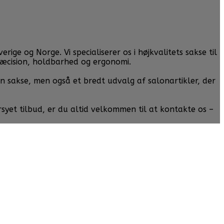
ge og Norge. Vi specialiserer os i højkvalitets sakse til
ræcision, holdbarhed og ergonomi.
un sakse, men også et bredt udvalg af salonartikler, der
rsyet tilbud, er du altid velkommen til at kontakte os –