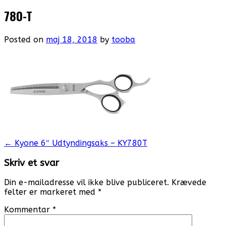
780-T
Posted on
maj 18, 2018
by
tooba
Post
←
Kyone 6″ Udtyndingsaks – KY780T
navigation
Skriv et svar
Din e-mailadresse vil ikke blive publiceret.
Krævede
felter er markeret med
*
Kommentar
*