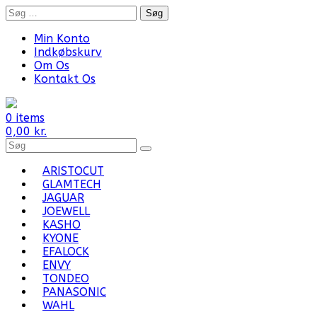
Skip
Søg
to
efter:
content
Min Konto
Indkøbskurv
Om Os
Kontakt Os
0 items
0,00
kr.
Search
for
Products:
ARISTOCUT
GLAMTECH
JAGUAR
JOEWELL
KASHO
KYONE
EFALOCK
ENVY
TONDEO
PANASONIC
WAHL