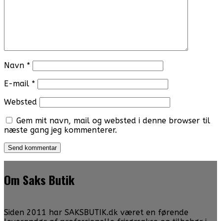
Navn
*
E-mail
*
Websted
Gem mit navn, mail og websted i denne browser til
næste gang jeg kommenterer.
Om Saks Butik
Siden 2011 har SAKSBUTIK.dk været en førende