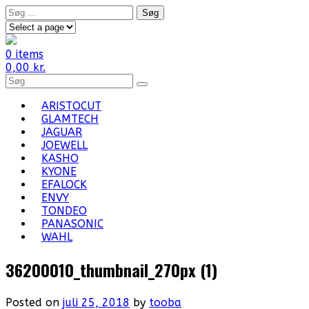
Skip
Søg
to
efter:
content
0 items
0,00
kr.
Search
for
Products:
ARISTOCUT
GLAMTECH
JAGUAR
JOEWELL
KASHO
KYONE
EFALOCK
ENVY
TONDEO
PANASONIC
WAHL
36200010_thumbnail_270px (1)
Posted on
juli 25, 2018
by
tooba