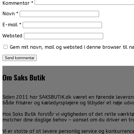
Kommentar
*
Navn
*
E-mail
*
Websted
Gem mit navn, mail og websted i denne browser til 
Om Saks Butik
Siden 2011 har SAKSBUTIK.dk været en førende leverandør 
både frisører og kæledyrsplejere og tilbyder et nøje ud
Hos Saks Butik forstår vi vigtigheden af det rette værktø
matcher dine daglige behov – uanset om du driver en tr
Vi er stolte af at levere personlig service og konkurren