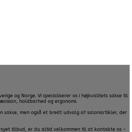
ge og Norge. Vi specialiserer os i højkvalitets sakse til
ræcision, holdbarhed og ergonomi.
un sakse, men også et bredt udvalg af salonartikler, der
rsyet tilbud, er du altid velkommen til at kontakte os –