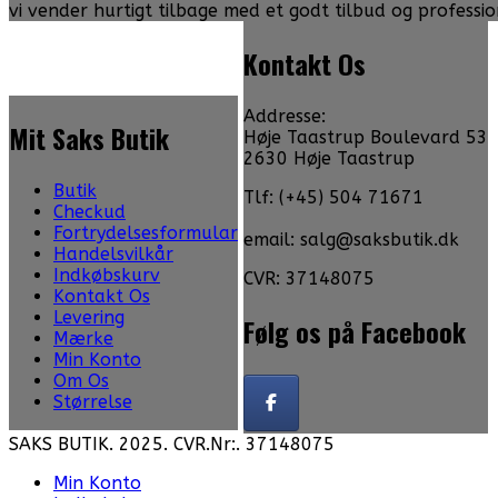
vi vender hurtigt tilbage med et godt tilbud og professio
Kontakt Os
Addresse:
Mit Saks Butik
Høje Taastrup Boulevard 53
2630 Høje Taastrup
Butik
Tlf: (+45) 504 71671
Checkud
Fortrydelsesformular
email: salg@saksbutik.dk
Handelsvilkår
Indkøbskurv
CVR: 37148075
Kontakt Os
Levering
Følg os på Facebook
Mærke
Min Konto
Om Os
Størrelse
SAKS BUTIK. 2025. CVR.Nr:. 37148075
Min Konto