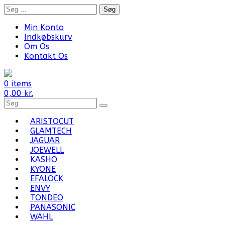
Skip
Søg
to
efter:
content
Min Konto
Indkøbskurv
Om Os
Kontakt Os
0 items
0,00
kr.
Search
for
Products:
ARISTOCUT
GLAMTECH
JAGUAR
JOEWELL
KASHO
KYONE
EFALOCK
ENVY
TONDEO
PANASONIC
WAHL