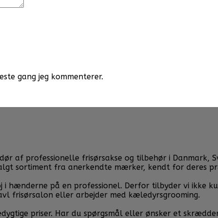
næste gang jeg kommenterer.
af professionelle frisørsakse og tilbehør i Danmark, Sveri
valgt sortiment fra anerkendte mærker, kendt for deres p
j i hænderne på en professionel. Derfor tilbyder vi ikke k
avl frisørsalon eller arbejder med kæledyrsgrooming.
cedygtige priser. Har du spørgsmål eller ønsker et skrædde