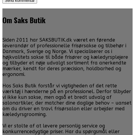
Om Saks Butik
Siden 2011 har SAKSBUTIK.dk været en førende
leverandør af professionelle frisørsakse og tilbehør i
Danmark, Sverige og Norge. Vi specialiserer os i
højkvalitets sakse til både frisører og kæledyrsplejere
og tilbyder et nøje udvalgt sortiment fra anerkendte
mærker, kendt for deres præcision, holdbarhed og
ergonomi.
Hos Saks Butik forstår vi vigtigheden af det rette
værktøj i hænderne på en professionel. Derfor tilbyder
vi ikke kun sakse, men også et bredt udvalg af
salonartikler, der matcher dine daglige behov – uanset
om du driver en travl frisørsalon eller arbejder med
kæledyrsgrooming.
Vi er stolte af at levere personlig service og
konkurrencedygtige priser. Har du spørgsmål eller