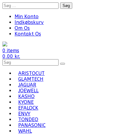
Skip
Søg
to
efter:
content
Min Konto
Indkøbskurv
Om Os
Kontakt Os
0 items
0,00
kr.
Search
for
Products:
ARISTOCUT
GLAMTECH
JAGUAR
JOEWELL
KASHO
KYONE
EFALOCK
ENVY
TONDEO
PANASONIC
WAHL