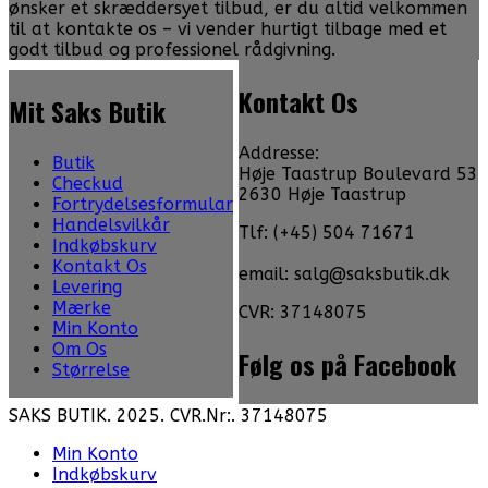
ønsker et skræddersyet tilbud, er du altid velkommen
til at kontakte os – vi vender hurtigt tilbage med et
godt tilbud og professionel rådgivning.
Kontakt Os
Mit Saks Butik
Addresse:
Butik
Høje Taastrup Boulevard 53
Checkud
2630 Høje Taastrup
Fortrydelsesformular
Handelsvilkår
Tlf: (+45) 504 71671
Indkøbskurv
Kontakt Os
email: salg@saksbutik.dk
Levering
Mærke
CVR: 37148075
Min Konto
Om Os
Følg os på Facebook
Størrelse
SAKS BUTIK. 2025. CVR.Nr:. 37148075
Min Konto
Indkøbskurv