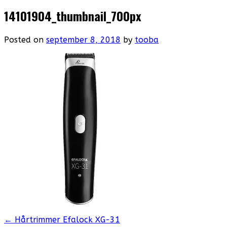
14101904_thumbnail_700px
Posted on
september 8, 2018
by
tooba
Post
←
Hårtrimmer Efalock XG-31