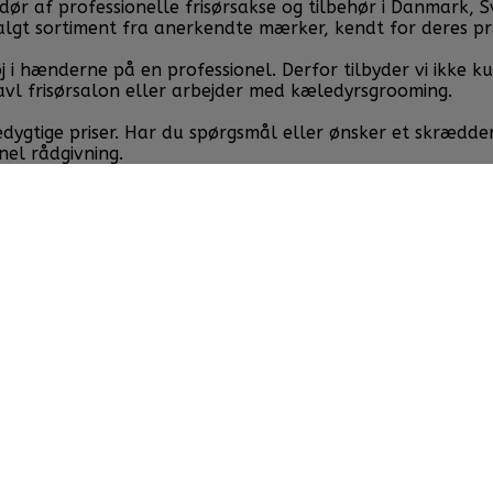
af professionelle frisørsakse og tilbehør i Danmark, Sveri
valgt sortiment fra anerkendte mærker, kendt for deres p
j i hænderne på en professionel. Derfor tilbyder vi ikke k
avl frisørsalon eller arbejder med kæledyrsgrooming.
cedygtige priser. Har du spørgsmål eller ønsker et skrædde
nel rådgivning.