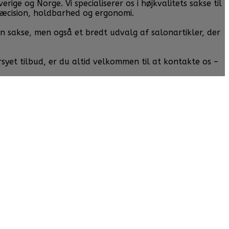
ge og Norge. Vi specialiserer os i højkvalitets sakse til
ræcision, holdbarhed og ergonomi.
un sakse, men også et bredt udvalg af salonartikler, der
rsyet tilbud, er du altid velkommen til at kontakte os –