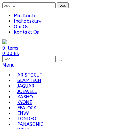
Skip
Søg
to
efter:
content
Min Konto
Indkøbskurv
Om Os
Kontakt Os
0 items
0,00
kr.
Search
for
Menu
Products:
ARISTOCUT
GLAMTECH
JAGUAR
JOEWELL
KASHO
KYONE
EFALOCK
ENVY
TONDEO
PANASONIC