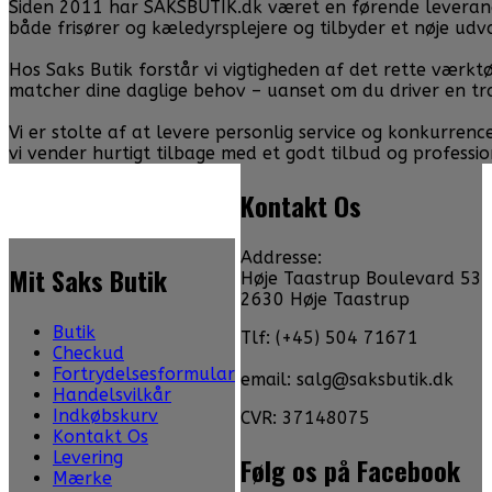
Siden 2011 har SAKSBUTIK.dk været en førende leverandør 
både frisører og kæledyrsplejere og tilbyder et nøje ud
Hos Saks Butik forstår vi vigtigheden af det rette værktø
matcher dine daglige behov – uanset om du driver en tr
Vi er stolte af at levere personlig service og konkurren
vi vender hurtigt tilbage med et godt tilbud og professio
Kontakt Os
Addresse:
Mit Saks Butik
Høje Taastrup Boulevard 53
2630 Høje Taastrup
Butik
Tlf: (+45) 504 71671
Checkud
Fortrydelsesformular
email: salg@saksbutik.dk
Handelsvilkår
Indkøbskurv
CVR: 37148075
Kontakt Os
Levering
Følg os på Facebook
Mærke