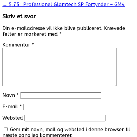
Post
←
5,75″ Professionel Glamtech SP Fortynder – GM4
navigation
Skriv et svar
Din e-mailadresse vil ikke blive publiceret.
Krævede
felter er markeret med
*
Kommentar
*
Navn
*
E-mail
*
Websted
Gem mit navn, mail og websted i denne browser til
næste gang jeg kommenterer.