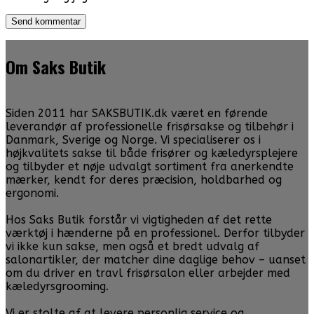
Om Saks Butik
Siden 2011 har SAKSBUTIK.dk været en førende
leverandør af professionelle frisørsakse og tilbehør i
Danmark, Sverige og Norge. Vi specialiserer os i
højkvalitets sakse til både frisører og kæledyrsplejere
og tilbyder et nøje udvalgt sortiment fra anerkendte
mærker, kendt for deres præcision, holdbarhed og
ergonomi.
Hos Saks Butik forstår vi vigtigheden af det rette
værktøj i hænderne på en professionel. Derfor tilbyder
vi ikke kun sakse, men også et bredt udvalg af
salonartikler, der matcher dine daglige behov – uanset
om du driver en travl frisørsalon eller arbejder med
kæledyrsgrooming.
Vi er stolte af at levere personlig service og