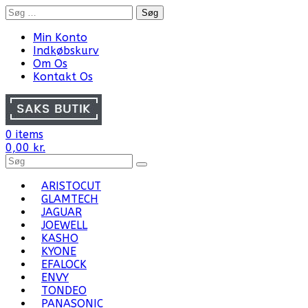
Skip
Søg
to
efter:
content
Min Konto
Indkøbskurv
Om Os
Kontakt Os
0 items
0,00
kr.
Search
for
Products:
ARISTOCUT
GLAMTECH
JAGUAR
JOEWELL
KASHO
KYONE
EFALOCK
ENVY
TONDEO
PANASONIC