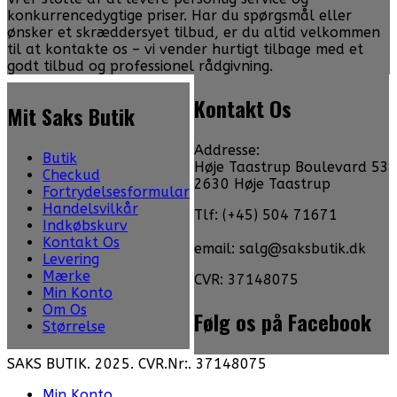
konkurrencedygtige priser. Har du spørgsmål eller
ønsker et skræddersyet tilbud, er du altid velkommen
til at kontakte os – vi vender hurtigt tilbage med et
godt tilbud og professionel rådgivning.
Kontakt Os
Mit Saks Butik
Addresse:
Butik
Høje Taastrup Boulevard 53
Checkud
2630 Høje Taastrup
Fortrydelsesformular
Handelsvilkår
Tlf: (+45) 504 71671
Indkøbskurv
Kontakt Os
email: salg@saksbutik.dk
Levering
Mærke
CVR: 37148075
Min Konto
Om Os
Følg os på Facebook
Størrelse
SAKS BUTIK. 2025. CVR.Nr:. 37148075
Min Konto