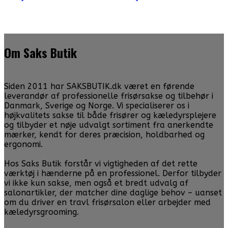
Om Saks Butik
Siden 2011 har SAKSBUTIK.dk været en førende
leverandør af professionelle frisørsakse og tilbehør i
Danmark, Sverige og Norge. Vi specialiserer os i
højkvalitets sakse til både frisører og kæledyrsplejere
og tilbyder et nøje udvalgt sortiment fra anerkendte
mærker, kendt for deres præcision, holdbarhed og
ergonomi.
Hos Saks Butik forstår vi vigtigheden af det rette
værktøj i hænderne på en professionel. Derfor tilbyder
vi ikke kun sakse, men også et bredt udvalg af
salonartikler, der matcher dine daglige behov – uanset
om du driver en travl frisørsalon eller arbejder med
kæledyrsgrooming.