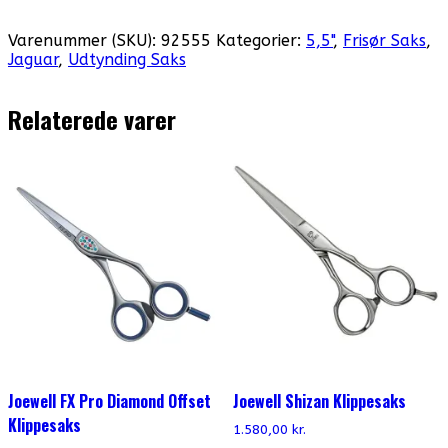
5,5"
CJ40
Varenummer (SKU):
92555
Kategorier:
5,5"
,
Frisør Saks
,
Plus
Jaguar
,
Udtynding Saks
Udtynding
Saks
-
Relaterede varer
JP28
antal
Joewell FX Pro Diamond Offset
Joewell Shizan Klippesaks
Klippesaks
1.580,00
kr.