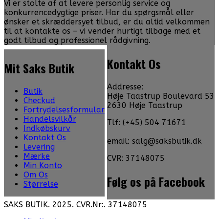
Vi er stolte af at levere personlig service og
konkurrencedygtige priser. Har du spørgsmål eller
ønsker et skræddersyet tilbud, er du altid velkommen
til at kontakte os – vi vender hurtigt tilbage med et
godt tilbud og professionel rådgivning.
Kontakt Os
Mit Saks Butik
Addresse:
Butik
Høje Taastrup Boulevard 53
Checkud
2630 Høje Taastrup
Fortrydelsesformular
Handelsvilkår
Tlf: (+45) 504 71671
Indkøbskurv
Kontakt Os
email: salg@saksbutik.dk
Levering
Mærke
CVR: 37148075
Min Konto
Om Os
Følg os på Facebook
Størrelse
SAKS BUTIK. 2025. CVR.Nr:. 37148075