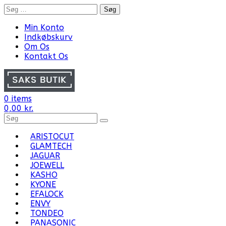
Skip
Søg
to
efter:
content
Min Konto
Indkøbskurv
Om Os
Kontakt Os
0 items
0,00
kr.
Search
for
Products:
ARISTOCUT
GLAMTECH
JAGUAR
JOEWELL
KASHO
KYONE
EFALOCK
ENVY
TONDEO
PANASONIC