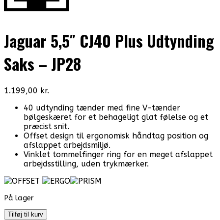
Jaguar 5,5″ CJ40 Plus Udtynding
Saks – JP28
1.199,00
kr.
40 udtynding tænder med fine V-tænder
bølgeskæret for et behageligt glat følelse og et
præcist snit.
Offset design til ergonomisk håndtag position og
afslappet arbejdsmiljø.
Vinklet tommelfinger ring for en meget afslappet
arbejdsstilling, uden trykmærker.
På lager
Jaguar
Tilføj til kurv