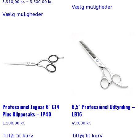
Dette
Prisinterval:
3.310,00
kr.
–
3.500,00
kr.
Vælg muligheder
3.310,00 kr.
vare
Dette
til
har
Vælg muligheder
vare
3.500,00 kr.
flere
har
varianter.
flere
Mulighede
varianter.
kan
Mulighederne
vælges
kan
på
vælges
varesiden
på
varesiden
Professionel Jaguar 6″ CJ4
6,5″ Professionel Udtynding –
Plus Klippesaks – JP40
LB16
1.100,00
kr.
499,00
kr.
Tilføj til kurv
Tilføj til kurv