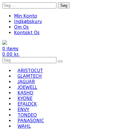
Skip
Søg
to
efter:
content
Min Konto
Indkøbskurv
Om Os
Kontakt Os
0 items
0,00
kr.
Search
for
Products:
ARISTOCUT
GLAMTECH
JAGUAR
JOEWELL
KASHO
KYONE
EFALOCK
ENVY
TONDEO
PANASONIC
WAHL